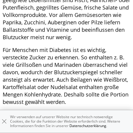
Putenfleisch, gegrilltes Gemüse, frische Salate und
Vollkornprodukte. Vor allem Gemüsesorten wie
Paprika, Zucchini, Auberginen oder Pilze liefern
Ballaststoffe und Vitamine und beeinflussen den
Blutzucker meist nur wenig.
Für Menschen mit Diabetes ist es wichtig,
versteckte Zucker zu erkennen. So enthalten z. B.
viele Grillsoßen und Marinaden überraschend viel
davon, wodurch der Blutzuckerspiegel schneller
ansteigt als erwartet. Auch Beilagen wie Weißbrot,
Kartoffelsalat oder Nudelsalat enthalten große
Mengen Kohlenhydrate. Deshalb sollte die Portion
bewusst gewählt werden.
Komplett auf Eis, Kuchen oder süße Getränke zu
Wir verwenden auf unserer Website nur technisch notwendige
verzichten ist nicht zwingend notwendig.
Cookies, die für die Funktion der Website erforderlich sind. Weitere
Informationen finden Sie in unserer
Datenschutzerklärung
.
Entscheidend ist, die Menge im Blick zu behalten