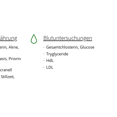
nährung
Blutuntersuchungen
erin, Akne,
Gesamtchlosterin, Glucose
Tryglyceride
asis, Priorin
HdL
LDL
lcranell
tillzeit,