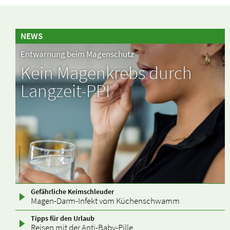
NEWS
Entwarnung beim Magenschutz
Kein Magenkrebs durch
Langzeit-PPI
Gefährliche Keimschleuder
Magen-Darm-Infekt vom Küchenschwamm
Tipps für den Urlaub
Reisen mit der Anti-Baby-Pille