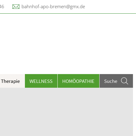
46
bahnhof-apo-bremen@gmx.de
 Therapie
WELLNESS
HOMÖOPATHIE
Suche
eilpflanzen A-Z
ieren und Harnwege
rthopädie und Unfallmedizin
heumatologische Erkrankungen