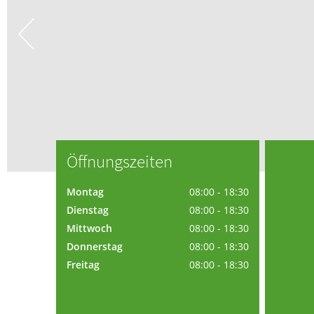
Blut, Krebs und Infektionen
Neurologie
Haut, Haare und Nägel
Schmerz- und Schla
Psychische Erkrankungen
Frauenkrankheiten
Öffnungszeiten
Montag
08:00 - 18:30
Dienstag
08:00 - 18:30
Mittwoch
08:00 - 18:30
Donnerstag
08:00 - 18:30
Freitag
08:00 - 18:30